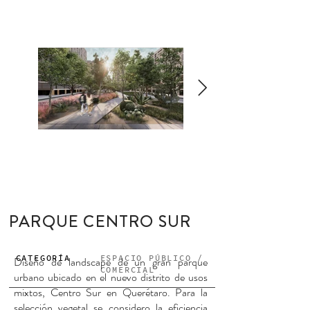
PARQUE CENTRO SUR
CATEGORÍA
ESPACIO PÚBLICO /
Diseño de landscape de un gran parque
COMERCIAL
urbano ubicado en el nuevo distrito de usos
mixtos, Centro Sur en Querétaro. Para la
selección vegetal se considero la eficiencia