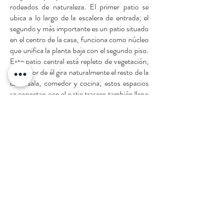
rodeados de naturaleza. El primer patio se
ubica a lo largo de la escalera de entrada; el
segundo y más importante es un patio situado
en el centro de la casa, funciona como núcleo
que unifica la planta baja con el segundo piso.
Este patio central está repleto de vegetación,
alrededor de él gira naturalmente el resto de la
casa: sala, comedor y cocina; estos espacios
se conectan con el patio trasero también lleno
de vegetación, un deck y una piscina.
La casa OM1 se construyó sobre una base de
piedra cobriza traída de Chapala, Jalisco, que
ayuda a crear una estética antigua y realza la
sensación de pesadez en la casa que recuerda
a pisar la arena. El segundo piso está rodeado
de ventanas que permiten a los usuarios
disfrutar de las vistas del patio trasero y los
acantilados. La presencia de la naturaleza es
evidente en todos los espacios, incluso en los