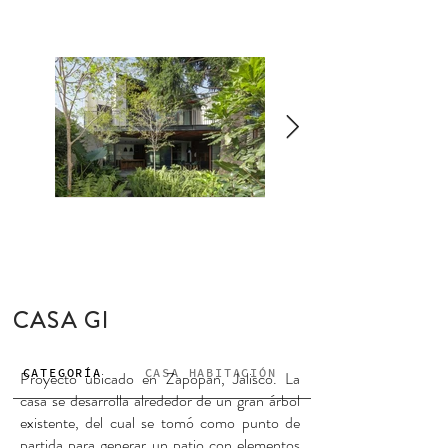
CASA GI
CATEGORÍA
CASA HABITACIÓN
Proyecto ubicado en Zapopan, Jalisco. La
casa se desarrolla alrededor de un gran árbol
existente, del cual se tomó como punto de
partida para generar un patio con elementos